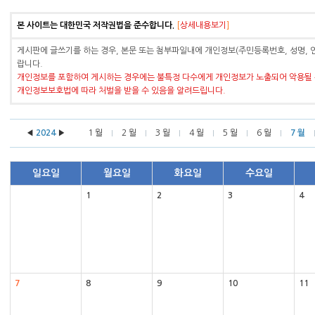
본 사이트는 대한민국 저작권법을 준수합니다.
[
상세내용보기
]
게시판에 글쓰기를 하는 경우, 본문 또는 첨부파일내에 개인정보(주민등록번호, 성명, 
랍니다.
개인정보를 포함하여 게시하는 경우에는 불특정 다수에게 개인정보가 노출되어 악용될 
개인정보보호법에 따라 처벌을 받을 수 있음을 알려드립니다.
◀
2024
▶
1 월
2 월
3 월
4 월
5 월
6 월
7 월
일요일
월요일
화요일
수요일
1
2
3
4
7
8
9
10
11