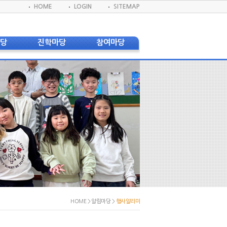
HOME
LOGIN
SITEMAP
마당
진학마당
참여마당
사항
졸업생 대학합격 현황
게시판
신문
졸업생 대학진학 현황
교육지원봉사단
 환불안내
DKIS 프로그램
학생회
앨범
진학진로자료실
DBS(방송반)
실
실
실
모회
서식
웹진
웹진
HOME > 알림마당 >
행사알리미