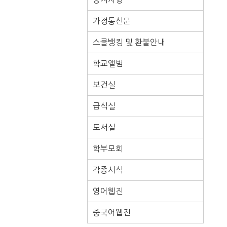
가정통신문
스쿨뱅킹 및 환불안내
학교앨범
보건실
급식실
도서실
학부모회
각종서식
영어웹진
중국어웹진