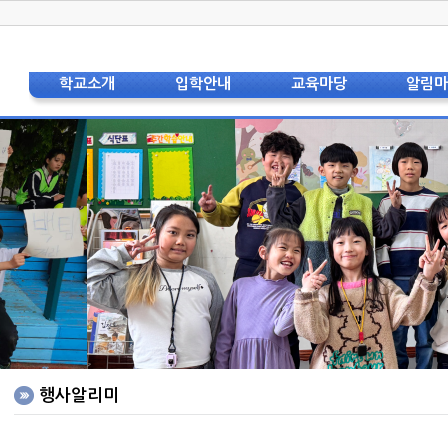
학교소개
입학안내
교육마당
알림
학교장 인사
입학안내(공통)
교육과정
공지
상징 및 교가
입학안내(유치원)
교육특색
가정통
교육비전
입학안내(초등)
교육자료
스쿨뱅킹 및
현황 및 연혁
입학안내(중등)
학교
교직원소개
자주하는 질문
보건
법인이사회
급식
학교운영위원회
도서
학부모회
학부
층별안내도
각종
오시는 길
영어
홍보리플렛
중국어
학교사진
행사알리미