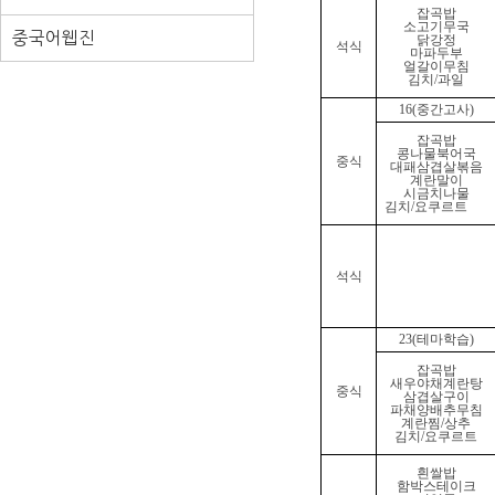
잡곡밥
소고기무국
중국어웹진
닭강정
석식
마파두부
얼갈이무침
김치
/
과일
16(
중간고사
)
잡곡밥
콩나물북어국
중식
대패삼겹살볶음
계란말이
시금치나물
김치
/
요쿠르트
석식
23(
테마학습
)
잡곡밥
새우야채계란탕
중식
삼겹살구이
파채양배추무침
계란찜
/
상추
김치
/
요쿠르트
흰쌀밥
함박스테이크