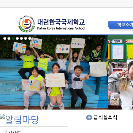
학교소
학교장 인
상징 및 
교육비
현황 및 
교직원소
법인이사
학교운영위
학부모
층별안내
오시는 
홍보리플
학교사
급식실소식
공지사항