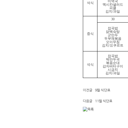
미역국
석식
멕시칸샐러드
피클
김치
/
과일
30
잡곡밥
닭백숙탕
중식
군만두
두부채볶음
오이무침
김치
/
요쿠르트
잡곡밥
떡만두국
볶음순대
석식
감자버터구이
시금치
김치
/
과일
이전글
9월 식단표
다음글
11월 식단표