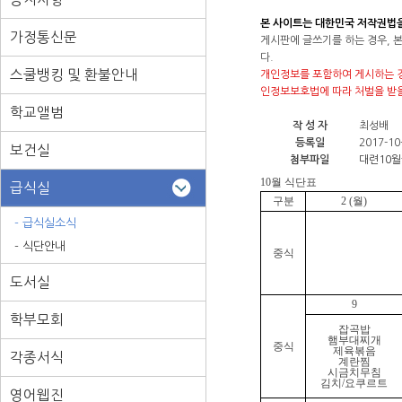
본 사이트는 대한민국 저작권법
가정통신문
게시판에 글쓰기를 하는 경우, 
다.
스쿨뱅킹 및 환불안내
개인정보를 포함하여 게시하는 경
인정보보호법에 따라 처벌을 받을
학교앨범
작 성 자
최성배
등록일
2017-10-
보건실
첨부파일
대련10월
10
월 식단표
급식실
구분
2 (
월
)
- 급식실소식
- 식단안내
중식
도서실
9
학부모회
잡곡밥
햄부대찌개
중식
제육볶음
각종서식
계란찜
시금치무침
김치
/
요쿠르트
영어웹진