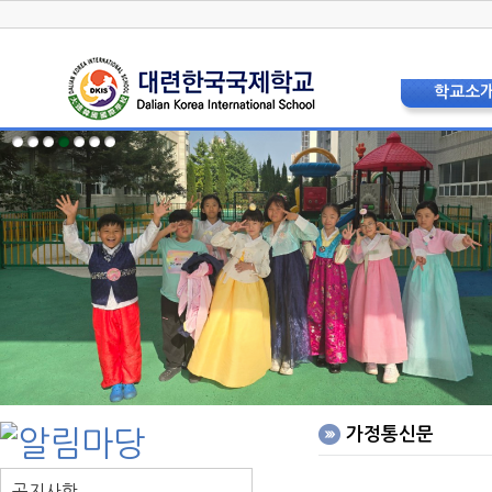
학교소
학교장 인
상징 및 
교육비
현황 및 
교직원소
법인이사
학교운영위
학부모
층별안내
오시는 
홍보리플
학교사
가정통신문
공지사항