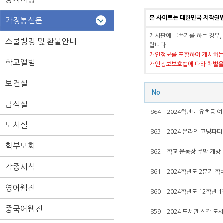
본 사이트는 대한민국 저작권
가정통신문
게시판에 글쓰기를 하는 경우,
스쿨뱅킹 및 환불안내
랍니다.
개인정보를 포함하여 게시하는
학교앨범
개인정보보호법에 따라 처벌을
보건실
No
급식실
864
2024학년도 유초등 
도서실
863
2024 온라인 코딩파티
학부모회
862
학교 운동장 주말 개방
각종서식
861
2024학년도 2분기 학
영어웹진
860
2024학년도 12학년 
중국어웹진
859
2024 도서관 신간 도